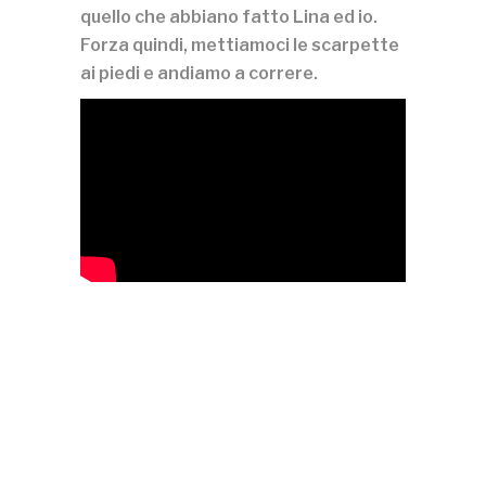
quello che abbiano fatto Lina ed io.
Forza quindi, mettiamoci le scarpette
ai piedi e andiamo a correre.